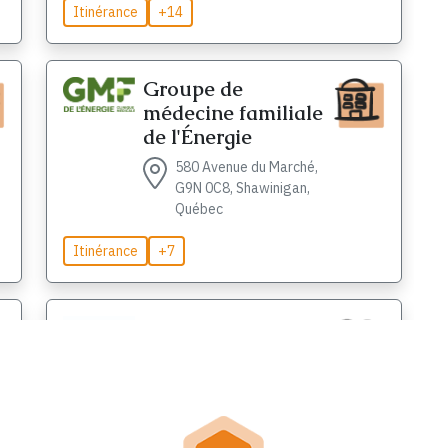
Itinérance
+14
Groupe de
médecine familiale
de l'Énergie
580 Avenue du Marché,
G9N 0C8, Shawinigan,
Québec
Itinérance
+7
Université de la Rue
461 Chemin des Caron,
G0X 3L0, Yamachiche,
Québec