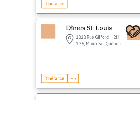
Itinérance
Dîners St-Louis
1818 Rue Gilford, H2H
1G5, Montréal, Québec
Itinérance
+6
La Petite Maison de
Pointe-Calumet
861 Boulevard de la
Chapelle, J0N 1G1,
Pointe-Calumet, Québec