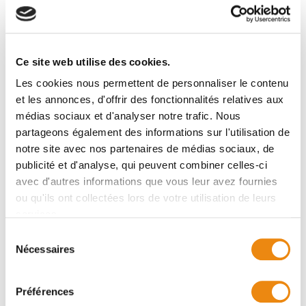
Les Ressources partenariats incluent les
instances de concertation ou les
associations, les regroupements et les
réseaux
Ce site web utilise des cookies.
Les cookies nous permettent de personnaliser le contenu
Inscrire
et les annonces, d'offrir des fonctionnalités relatives aux
médias sociaux et d'analyser notre trafic. Nous
partageons également des informations sur l'utilisation de
notre site avec nos partenaires de médias sociaux, de
publicité et d'analyse, qui peuvent combiner celles-ci
avec d'autres informations que vous leur avez fournies
ou qu'ils ont collectées lors de votre utilisation de leurs
services.
Sélection
Nécessaires
du
consentement
Organisation
Préférences