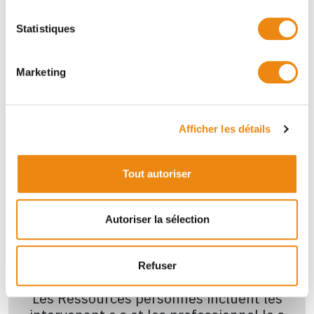
Les Ressources organisations incluent
les organismes communautaires ou les
Statistiques
services publics
Marketing
Inscrire
Afficher les détails
Tout autoriser
Autoriser la sélection
Personne
Refuser
Les Ressources personnes incluent les