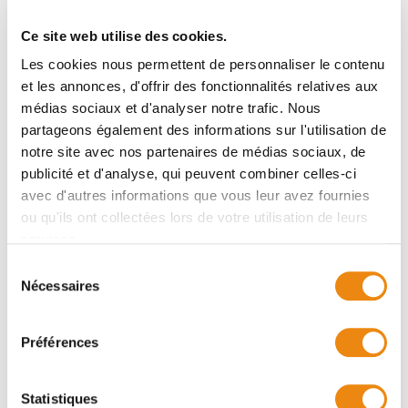
ou des associations, regroupements et
réseaux
Ce site web utilise des cookies.
Les cookies nous permettent de personnaliser le contenu
Rechercher
et les annonces, d'offrir des fonctionnalités relatives aux
médias sociaux et d'analyser notre trafic. Nous
partageons également des informations sur l'utilisation de
notre site avec nos partenaires de médias sociaux, de
publicité et d'analyse, qui peuvent combiner celles-ci
avec d'autres informations que vous leur avez fournies
ou qu'ils ont collectées lors de votre utilisation de leurs
services.
Sélection
Nécessaires
du
consentement
Organisation
Préférences
Trouver des organismes
communautaires ou des services publics
Statistiques