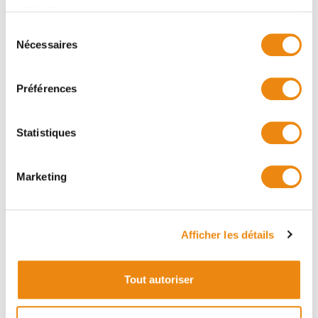
services.
Sélection
Nécessaires
du
consentement
Préférences
Statistiques
Marketing
Adresse principale
6038 Rue Notre Dame Ouest, Trois-Rivières, Québec,
Afficher les détails
G9A 3B6
(819) 840-2969
Tout autoriser
info@parentspartenaires.com