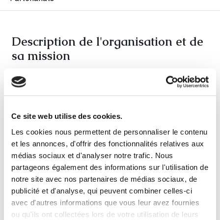
Description de l'organisation et de
sa mission
Offrir un support aux parents ayant un enfant ou
adolescent vivant une problématique en santé
mentale et promouvoir le mieux-être des
Ce site web utilise des cookies.
enfants/adolescents et leurs familles.
Les cookies nous permettent de personnaliser le contenu
et les annonces, d'offrir des fonctionnalités relatives aux
médias sociaux et d'analyser notre trafic. Nous
partageons également des informations sur l'utilisation de
notre site avec nos partenaires de médias sociaux, de
publicité et d'analyse, qui peuvent combiner celles-ci
avec d'autres informations que vous leur avez fournies
Veuillez
autoriser les cookies de type "Préférences"
ou qu'ils ont collectées lors de votre utilisation de leurs
pour afficher la carte.