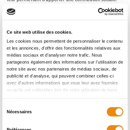
NOTRE MISSION
• Faire connaître le don des personnes avec un
handicap intellectuel, don qui se révèle à travers des
Ce site web utilise des cookies.
relations mutuelles, sources de transformation.
• Développer un environnement communautaire qui
Les cookies nous permettent de personnaliser le contenu
réponde aux besoins changeants de nos membres, en
et les annonces, d'offrir des fonctionnalités relatives aux
demeurant fidèle aux valeurs essentielles de notre
médias sociaux et d'analyser notre trafic. Nous
histoire fondatrice.
partageons également des informations sur l'utilisation de
• S’engager dans les cultures respectives et travailler
notre site avec nos partenaires de médias sociaux, de
ensemble à construire une société plus humaine.
publicité et d'analyse, qui peuvent combiner celles-ci
avec d'autres informations que vous leur avez fournies
NOS ACTIONS
ou qu'ils ont collectées lors de votre utilisation de leurs
• Offrir des milieux de vie adaptés et personnalisés à
services.
des adultes vivant avec une déficience intellectuelle.
Sélection
• Accompagner ces personnes lors des activités
Nécessaires
du
quotidiennes.
consentement
• Développer des initiatives de travail adapté,
Préférences