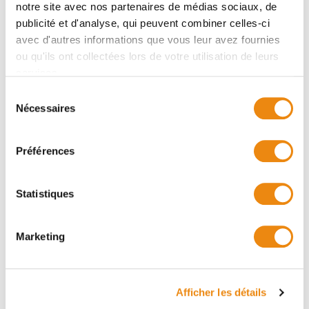
notre site avec nos partenaires de médias sociaux, de
publicité et d'analyse, qui peuvent combiner celles-ci
avec d'autres informations que vous leur avez fournies
ou qu'ils ont collectées lors de votre utilisation de leurs
services.
Veuillez
autoriser les cookies de type "Préférences"
Sélection
Nécessaires
pour afficher la carte.
du
consentement
Préférences
Statistiques
Marketing
Afficher les détails
Adresse principale