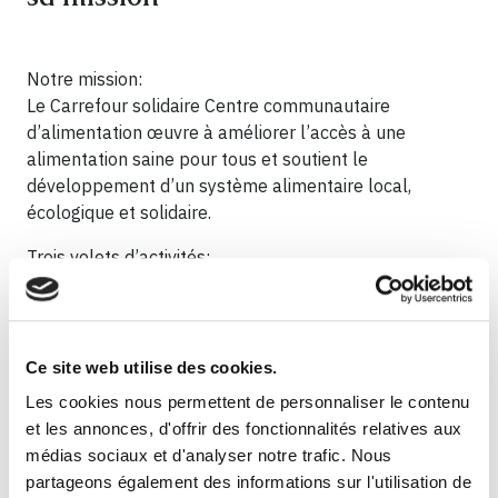
Notre mission:
Le Carrefour solidaire Centre communautaire
d’alimentation œuvre à améliorer l’accès à une
alimentation saine pour tous et soutient le
développement d’un système alimentaire local,
écologique et solidaire.
Trois volets d’activités:
Améliorer l’accès à des aliments frais et locaux à
travers des marchés, cuisines collectives, groupes
d’achats, jardins collectifs, et un projet régional de
coupons alimentaires ;
Ce site web utilise des cookies.
Développer l’autonomie alimentaire des citoyens par
Les cookies nous permettent de personnaliser le contenu
l’acquisition de compétences en cuisine et au jardin ;
et les annonces, d'offrir des fonctionnalités relatives aux
Mobiliser la communauté autour des enjeux sociaux,
médias sociaux et d'analyser notre trafic. Nous
environnementaux et politiques de l’alimentation.
partageons également des informations sur l'utilisation de